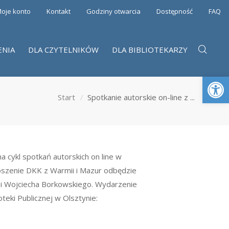
oje konto
Kontakt
Godziny otwarcia
Dostępność
FAQ
ENIA
DLA CZYTELNIKÓW
DLA BIBLIOTEKARZY
Otwórz 
Start
Spotkanie autorskie on-line z ...
 cykl spotkań autorskich on line w
oszenie DKK z Warmii i Mazur odbędzie
 i Wojciecha Borkowskiego. Wydarzenie
eki Publicznej w Olsztynie: