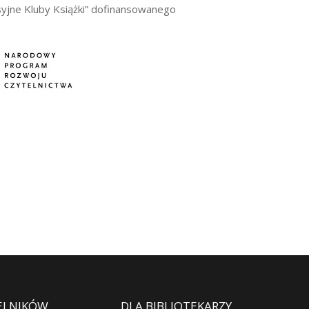
yjne Kluby Książki” dofinansowanego
ELNIKÓW
DLA BIBLIOTEKARZY