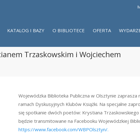
M
KATALOG I BAZY
O BIBLIOTECE
OFERTA
WYDARZ
ystianem Trzaskowskim i Wojciechem
Wojewódzka Biblioteka Publiczna w Olsztynie zaprasza na
ramach Dyskusyjnych Klubów Książki. Na specjalne zapr
się spotkanie dwóch poetów: Krystiana Trzaskowskiego
będzie transmitowane na Facebooku Wojewódzkiej Bibliot
https://www.facebook.com/WBPOlsztyn/.