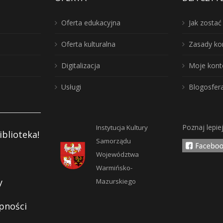
Oferta edukacyjna
Jak zosta
Oferta kulturalna
Zasady ko
Digitalizacja
Moje kont
Usługi
Blogosfer
Poznaj lepie
Instytucja Kultury
iblioteka!
Samorządu
Województwa
Warmińsko-
y
Mazurskiego
pności