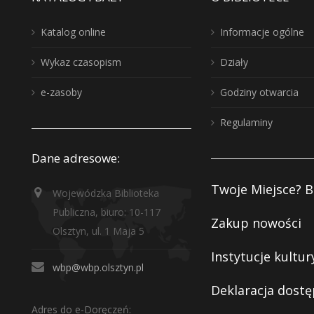
Katalog online
Informacje ogólne
Wykaz czasopism
Działy
e-zasoby
Godziny otwarcia
Regulaminy
Dane adresowe:
Twoje Miejsce? B
Wojewódzka Biblioteka
Publiczna, biuro: 10-117
Zakup nowości
Olsztyn, ul. 1 Maja 5
Instytucje kultur
wbp@wbp.olsztyn.pl
Deklaracja dostę
Adres do e-Doręczeń: