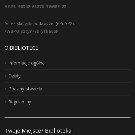
AE:PL-96342-65878-TGGRF-22
Adres skrzynki podawczej (ePuAP2):
/WBPOlsztyn/SkrytkaESP
O BIBLIOTECE
Informacje ogólne
Działy
Godziny otwarcia
Regulaminy
Twoje Miejsce? Biblioteka!