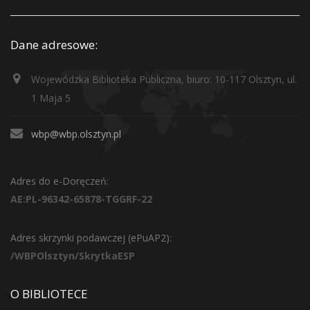
Dane adresowe:
Wojewódzka Biblioteka Publiczna, biuro: 10-117 Olsztyn, ul.
1 Maja 5
wbp@wbp.olsztyn.pl
Adres do e-Doręczeń:
AE:PL-96342-65878-TGGRF-22
Adres skrzynki podawczej (ePuAP2):
/WBPOlsztyn/SkrytkaESP
O BIBLIOTECE