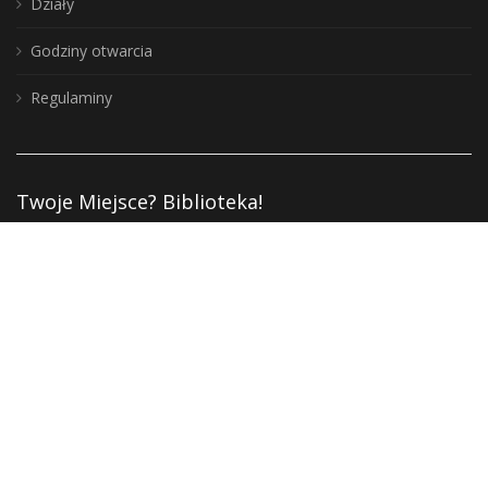
Działy
Godziny otwarcia
Regulaminy
Twoje Miejsce? Biblioteka!
Zakup nowości
Instytucje kultury
Deklaracja dostępności
Polityka prywatności
RODO