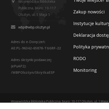
Twoje Miejsce? B
Wojewódzka Biblioteka
Publiczna, biuro: 10-117
Zakup nowości
Olsztyn, ul. 1 Maja 5
Instytucje kultur
wbp@wbp.olsztyn.pl
Deklaracja dostę
Adres do e-Doręczeń:
Polityka prywatn
AE:PL-96342-65878-TGGRF-22
RODO
Adres skrzynki podawczej
(ePuAP2):
Monitoring
/WBPOlsztyn/SkrytkaESP
Wojewódzka Biblioteka Publiczna, biuro: 10-117 Olsztyn, ul. 1 Maja 