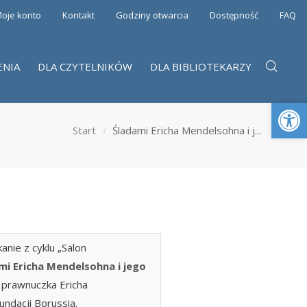
oje konto
Kontakt
Godziny otwarcia
Dostępność
FAQ
ENIA
DLA CZYTELNIKÓW
DLA BIBLIOTEKARZY
Otwórz 
Start
Śladami Ericha Mendelsohna i j...
nie z cyklu „Salon
mi Ericha Mendelsohna i jego
, prawnuczka Ericha
ndacji Borussia.