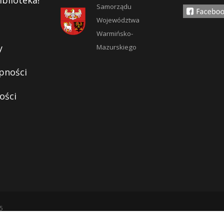
iblioteka!
Samorządu
Województwa
Warmińsko-
y
Mazurskiego
pności
ości
5