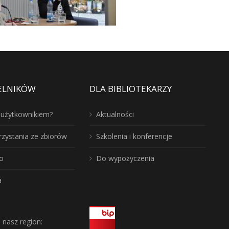
ELNIKÓW
DLA BIBLIOTEKARZY
ć użytkownikiem?
Aktualności
rzystania ze zbiorów
Szkolenia i konferencje
o
Do wypożyczenia
a
j nasz region: