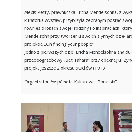
Alexis Petty, prawnuczka Ericha Mendelsohna, z wyks
kuratorka wystaw, przybliżyła zebranym postać swo
również o losach swojej rodziny i o inspiracjach, który
Mendelsohn przy tworzeniu swoich słynnych dzieł ar
projekcie „On finding your people”.
Jedno z pierwszych dzieł Ericha Mendelsohna znajduj
przedpogrzebowy „Bet Tahara” przy obecnej ul. Zyn
projekt jeszcze z okresu studiów (1913).
Organizator: Wspólnota Kulturowa „Borussia”