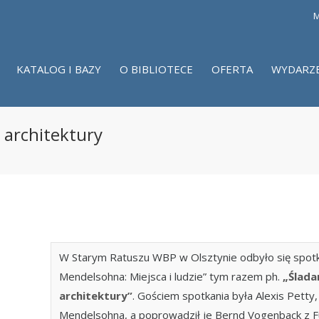
M
KATALOG I BAZY
O BIBLIOTECE
OFERTA
WYDARZ
 architektury
W Starym Ratuszu WBP w Olsztynie odbyło się spotka
Mendelsohna: Miejsca i ludzie” tym razem ph.
„Ślada
architektury”
. Gościem spotkania była Alexis Petty
Mendelsohna, a poprowadził je Bernd Vogenback z Fu