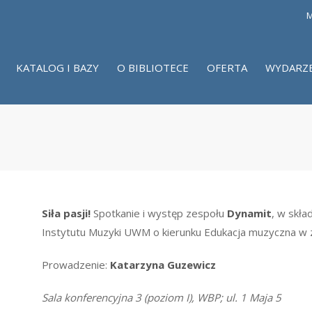
M
KATALOG I BAZY
O BIBLIOTECE
OFERTA
WYDARZ
Siła pasji!
Spotkanie i występ zespołu
Dynamit
, w skła
Instytutu Muzyki UWM o kierunku Edukacja muzyczna w z
Prowadzenie:
Katarzyna Guzewicz
Sala konferencyjna 3 (poziom I), WBP; ul. 1 Maja 5