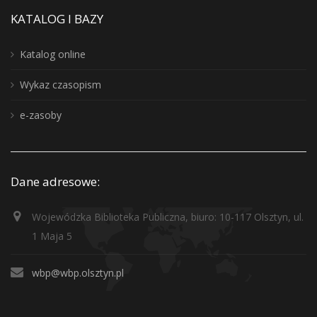
KATALOG I BAZY
Katalog online
Wykaz czasopism
e-zasoby
Dane adresowe:
Wojewódzka Biblioteka Publiczna, biuro: 10-117 Olsztyn, ul.
1 Maja 5
wbp@wbp.olsztyn.pl