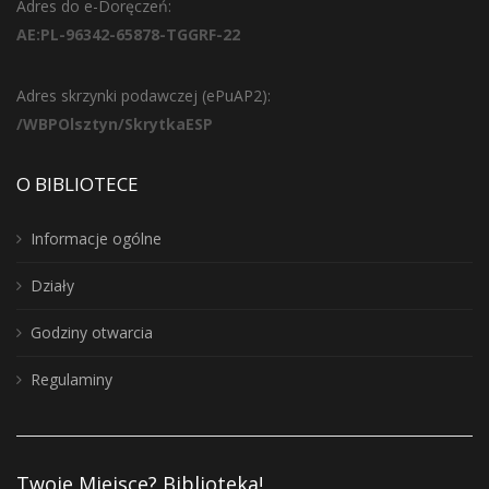
Adres do e-Doręczeń:
AE:PL-96342-65878-TGGRF-22
Adres skrzynki podawczej (ePuAP2):
/WBPOlsztyn/SkrytkaESP
O BIBLIOTECE
Informacje ogólne
Działy
Godziny otwarcia
Regulaminy
Twoje Miejsce? Biblioteka!