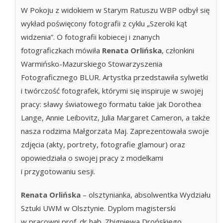
W Pokoju z widokiem w Starym Ratuszu WBP odbył się
wykład poświęcony fotografii z cyklu „Szeroki kąt
widzenia”. O fotografii kobiecej i znanych
fotograficzkach mówiła
Renata Orlińska
, członkini
Warmińsko-Mazurskiego Stowarzyszenia
Fotograficznego BLUR. Artystka przedstawiła sylwetki
i twórczość fotografek, którymi się inspiruje w swojej
pracy: sławy światowego formatu takie jak Dorothea
Lange, Annie Leibovitz, Julia Margaret Cameron, a także
nasza rodzima Małgorzata Maj. Zaprezentowała swoje
zdjęcia (akty, portrety, fotografie glamour) oraz
opowiedziała o swojej pracy z modelkami
i przygotowaniu sesji.
Renata Orlińska
– olsztynianka, absolwentka Wydziału
Sztuki UWM w Olsztynie. Dyplom magisterski
w pracowni prof. dr hab. Zbigniewa Drońskiego