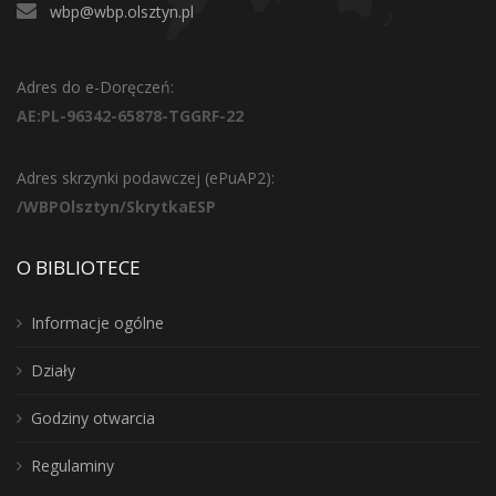
wbp@wbp.olsztyn.pl
Adres do e-Doręczeń:
AE:PL-96342-65878-TGGRF-22
Adres skrzynki podawczej (ePuAP2):
/WBPOlsztyn/SkrytkaESP
O BIBLIOTECE
Informacje ogólne
Działy
Godziny otwarcia
Regulaminy