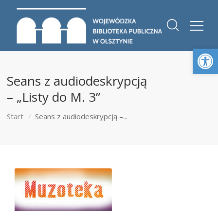
Otwórz 
Seans z audiodeskrypcją
– „Listy do M. 3”
Start
Seans z audiodeskrypcją –...