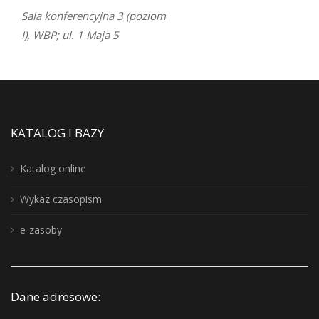
Sala konferencyjna 3 (poziom
I), WBP; ul. 1 Maja 5
KATALOG I BAZY
Katalog online
Wykaz czasopism
e-zasoby
Dane adresowe: