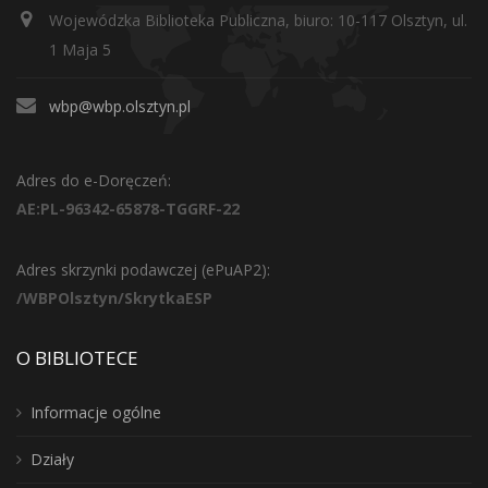
Wojewódzka Biblioteka Publiczna, biuro: 10-117 Olsztyn, ul.
1 Maja 5
wbp@wbp.olsztyn.pl
Adres do e-Doręczeń:
AE:PL-96342-65878-TGGRF-22
Adres skrzynki podawczej (ePuAP2):
/WBPOlsztyn/SkrytkaESP
O BIBLIOTECE
Informacje ogólne
Działy