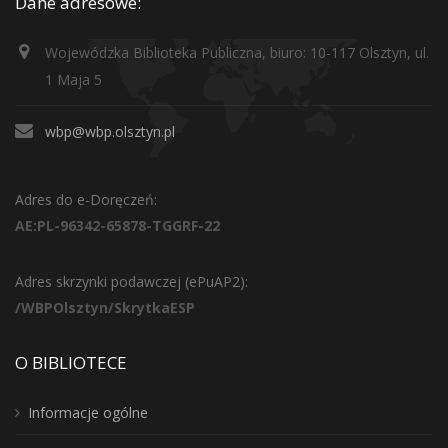
Dane adresowe:
Wojewódzka Biblioteka Publiczna, biuro: 10-117 Olsztyn, ul.
1 Maja 5
wbp@wbp.olsztyn.pl
Adres do e-Doręczeń:
AE:PL-96342-65878-TGGRF-22
Adres skrzynki podawczej (ePuAP2):
/WBPOlsztyn/SkrytkaESP
O BIBLIOTECE
Informacje ogólne