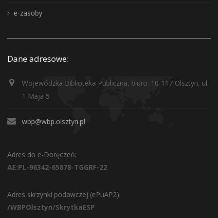
e-zasoby
Dane adresowe:
Wojewódzka Biblioteka Publiczna, biuro: 10-117 Olsztyn, ul.
1 Maja 5
wbp@wbp.olsztyn.pl
Adres do e-Doręczeń:
AE:PL-96342-65878-TGGRF-22
Adres skrzynki podawczej (ePuAP2):
/WBPOlsztyn/SkrytkaESP