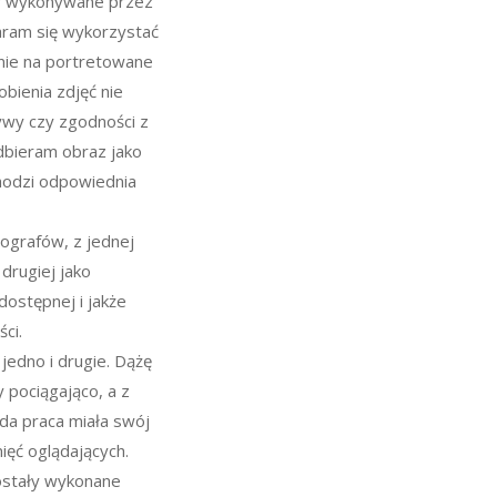
ty wykonywane przez
aram się wykorzystać
enie na portretowane
bienia zdjęć nie
ywy czy zgodności z
dbieram obraz jako
chodzi odpowiednia
ografów, z jednej
 drugiej jako
dostępnej i jakże
ci.
jedno i drugie. Dążę
 pociągająco, a z
żda praca miała swój
ięć oglądających.
ostały wykonane