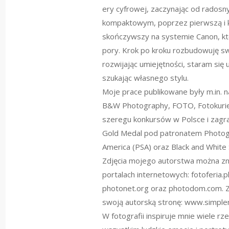
ery cyfrowej, zaczynając od rados
kompaktowym, poprzez pierwszą i ko
skończywszy na systemie Canon, k
pory. Krok po kroku rozbudowuję sw
rozwijając umiejętności, staram się 
szukając własnego stylu.
Moje prace publikowane były m.in.
B&W Photography, FOTO, Fotokurie
szeregu konkursów w Polsce i zagran
Gold Medal pod patronatem Photogr
America (PSA) oraz Black and White
Zdjęcia mojego autorstwa można zn
portalach internetowych: fotoferia.p
photonet.org oraz photodom.com. 
swoją autorską stronę: www.simple
W fotografii inspiruje mnie wiele rz