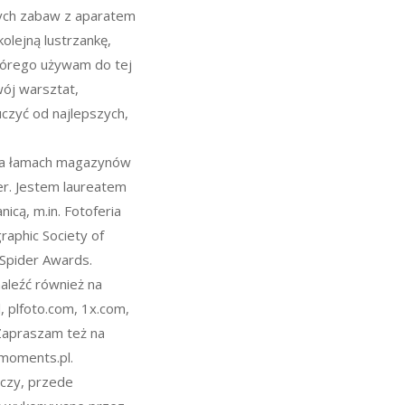
nych zabaw z aparatem
lejną lustrzankę,
tórego używam do tej
ój warsztat,
uczyć od najlepszych,
 na łamach magazynów
r. Jestem laureatem
icą, m.in. Fotoferia
aphic Society of
 Spider Awards.
aleźć również na
l, plfoto.com, 1x.com,
Zapraszam też na
moments.pl.
eczy, przede