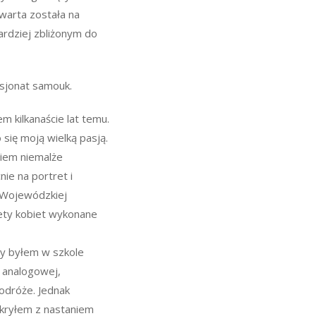
arta została na
ardziej zbliżonym do
sjonat samouk.
m kilkanaście lat temu.
 się moją wielką pasją.
iem niemalże
ie na portret i
 Wojewódzkiej
rety kobiet wykonane
dy byłem w szkole
i analogowej,
odróże. Jednak
kryłem z nastaniem