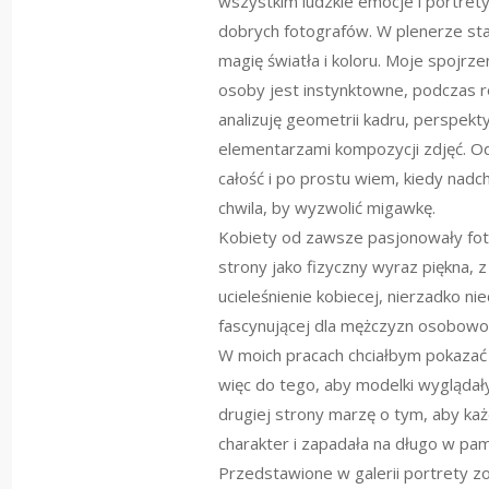
wszystkim ludzkie emocje i portre
dobrych fotografów. W plenerze st
magię światła i koloru. Moje spojrz
osoby jest instynktowne, podczas ro
analizuję geometrii kadru, perspekt
elementarzami kompozycji zdjęć. O
całość i po prostu wiem, kiedy nad
chwila, by wyzwolić migawkę.
Kobiety od zawsze pasjonowały fot
strony jako fizyczny wyraz piękna, z
ucieleśnienie kobiecej, nierzadko nie
fascynującej dla mężczyzn osobowoś
W moich pracach chciałbym pokazać 
więc do tego, aby modelki wyglądały
drugiej strony marzę o tym, aby ka
charakter i zapadała na długo w pam
Przedstawione w galerii portrety z