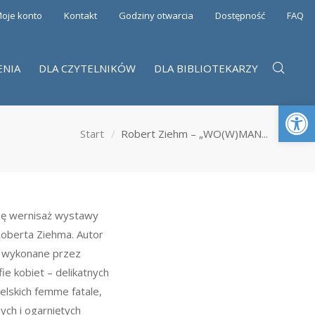
oje konto
Kontakt
Godziny otwarcia
Dostępność
FAQ
ENIA
DLA CZYTELNIKÓW
DLA BIBLIOTEKARZY
Otwórz 
Start
Robert Ziehm – „WO(W)MAN...
się wernisaż wystawy
Roberta Ziehma. Autor
24 wykonane przez
ie kobiet – delikatnych
elskich femme fatale,
ych i ogarniętych