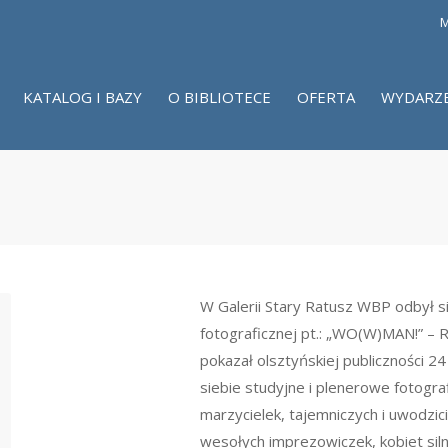
M
KATALOG I BAZY
O BIBLIOTECE
OFERTA
WYDARZ
W Galerii Stary Ratusz WBP odbył 
fotograficznej pt.: „WO(W)MAN!” – 
pokazał olsztyńskiej publiczności 
siebie studyjne i plenerowe fotograf
marzycielek, tajemniczych i uwodzici
wesołych imprezowiczek, kobiet siln