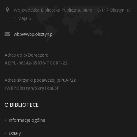
Wojewódzka Biblioteka Publiczna, biuro: 10-117 Olsztyn, ul.
1 Maja 5
wbp@wbp.olsztyn.pl
Adres do e-Doręczeń:
AE:PL-96342-65878-TGGRF-22
Adres skrzynki podawczej (ePuAP2):
/WBPOlsztyn/SkrytkaESP
O BIBLIOTECE
Informacje ogólne
Działy