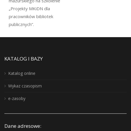
mazurskiego na szkolenie
„Projekty MKiDN dla
pracowników bibliotek
publicznych”.
KATALOG I BAZY
Katalog online
Wykaz czasopism
e-zasoby
Dane adresowe: