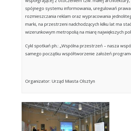
współgrającej z otoczeniem tzw. małej architektury, 
spójnego systemu informowania, uregulowań praw
rozmieszczania reklam oraz wypracowania jednolite
marki, na przestrzeni nadchodzących kilku lat ma st
wizerunkowym metropolią na miarę największych pols
Cykl spotkań ph.: „Wspólna przestrzeń – nasza wspó
samego początku współtworzenie założeń programo
Organizator: Urząd Miasta Olsztyn