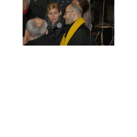
OFERTA
DLA CZYT
Oferta edukacyjna
Jak zosta
Oferta kulturalna
Zasady ko
Digitalizacja
Moje kont