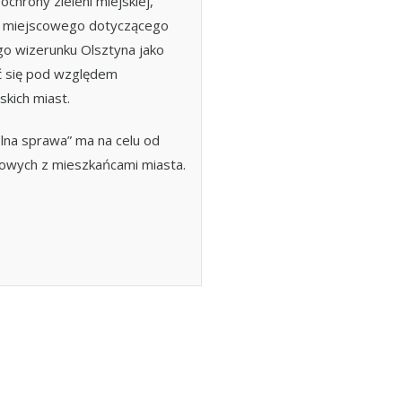
ochrony zieleni miejskiej,
a miejscowego dotyczącego
go wizerunku Olsztyna jako
ać się pod względem
kich miast.
lna sprawa” ma na celu od
wych z mieszkańcami miasta.