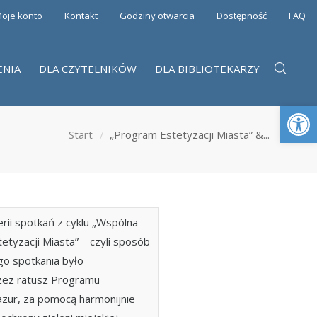
oje konto
Kontakt
Godziny otwarcia
Dostępność
FAQ
ENIA
DLA CZYTELNIKÓW
DLA BIBLIOTEKARZY
Otwórz 
Start
„Program Estetyzacji Miasta” &...
rii spotkań z cyklu „Wspólna
tyzacji Miasta” – czyli sposób
go spotkania było
zez ratusz Programu
Mazur, za pomocą harmonijnie