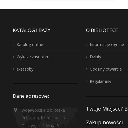
KATALOG I BAZY
O BIBLIOTECE
Katalog online
Informacje ogólne
Wykaz czasopism
Działy
e-zasoby
Godziny otwarcia
Regulaminy
Dane adresowe:
Twoje Miejsce? B
Wojewódzka Biblioteka
Publiczna, biuro: 10-117
Zakup nowości
Olsztyn, ul. 1 Maja 5