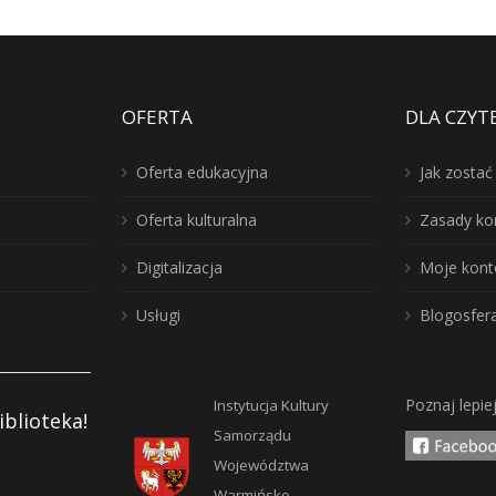
OFERTA
DLA CZYT
Oferta edukacyjna
Jak zosta
Oferta kulturalna
Zasady ko
Digitalizacja
Moje kont
Usługi
Blogosfer
Poznaj lepie
Instytucja Kultury
iblioteka!
Samorządu
Województwa
Warmińsko-