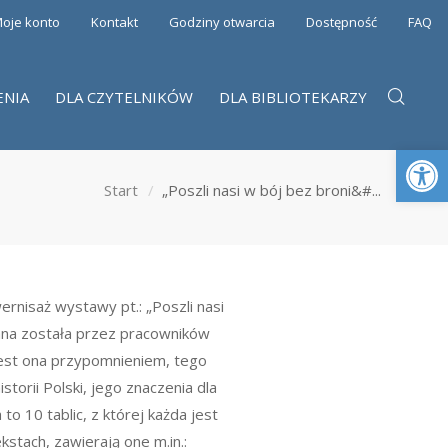
oje konto
Kontakt
Godziny otwarcia
Dostępność
FAQ
ENIA
DLA CZYTELNIKÓW
DLA BIBLIOTEKARZY
Otwórz 
Start
„Poszli nasi w bój bez broni&#...
rnisaż wystawy pt.: „Poszli nasi
wana została przez pracowników
Jest ona przypomnieniem, tego
orii Polski, jego znaczenia dla
to 10 tablic, z której każda jest
tach, zawierają one m.in.: