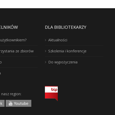
ELNIKÓW
DLA BIBLIOTEKARZY
ć użytkownikiem?
Aktualności
rzystania ze zbiorów
Szkolenia i konferencje
o
Do wypożyczenia
a
j nasz region: