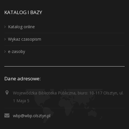
KATALOG I BAZY
Katalog online
Wykaz czasopism
e-zasoby
Dane adresowe:
Wojewódzka Biblioteka Publiczna, biuro: 10-117 Olsztyn, ul.
1 Maja 5
wbp@wbp.olsztyn.pl