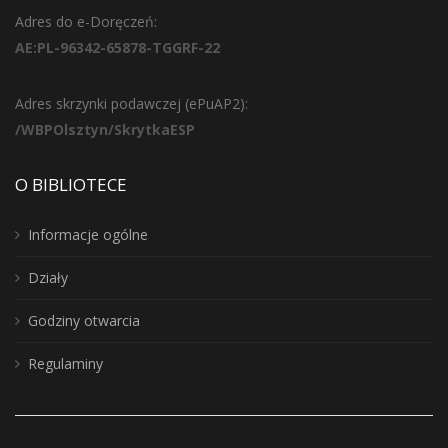
Adres do e-Doręczeń:
AE:PL-96342-65878-TGGRF-22
Adres skrzynki podawczej (ePuAP2):
/WBPOlsztyn/SkrytkaESP
O BIBLIOTECE
Informacje ogólne
Działy
Godziny otwarcia
Regulaminy