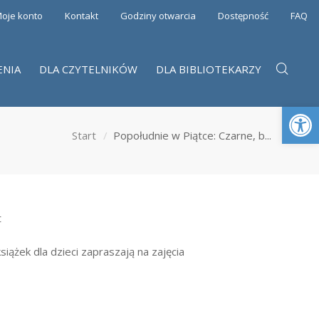
oje konto
Kontakt
Godziny otwarcia
Dostępność
FAQ
ENIA
DLA CZYTELNIKÓW
DLA BIBLIOTEKARZY
Otwórz 
Start
Popołudnie w Piątce: Czarne, b...
t
ążek dla dzieci zapraszają na zajęcia