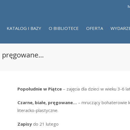
M
KATALOG I BAZY
O BIBLIOTECE
OFERTA
WYDARZ
łe, pręgowane…
Popołudnie w Piątce
– zajęcia dla dzieci w wieku 3-6 la
Czarne, białe, pręgowane…
– mruczący bohaterowie ksi
literacko-plastyczne.
Zapisy
do 21 lutego