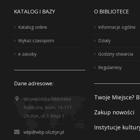
KATALOG I BAZY
O BIBLIOTECE
Katalog online
Informacje ogólne
Wykaz czasopism
Działy
e-zasoby
Godziny otwarcia
Regulaminy
Dane adresowe:
Twoje Miejsce? B
Wojewódzka Biblioteka
Publiczna, biuro: 10-117
Zakup nowości
Olsztyn, ul. 1 Maja 5
Instytucje kultur
wbp@wbp.olsztyn.pl