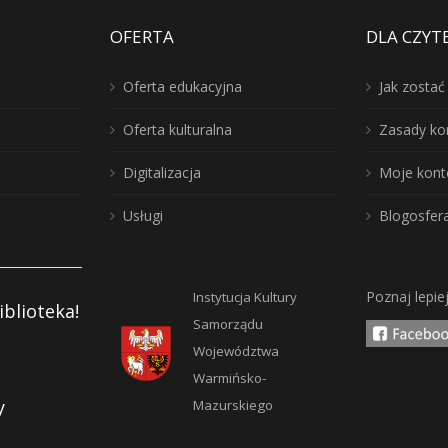
OFERTA
DLA CZYT
Oferta edukacyjna
Jak zosta
Oferta kulturalna
Zasady ko
Digitalizacja
Moje kont
Usługi
Blogosfer
Poznaj lepie
Instytucja Kultury
iblioteka!
Samorządu
Województwa
Warmińsko-
y
Mazurskiego