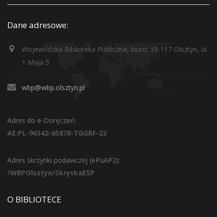
Dane adresowe:
Wojewódzka Biblioteka Publiczna, biuro: 10-117 Olsztyn, ul.
1 Maja 5
wbp@wbp.olsztyn.pl
Adres do e-Doręczeń:
AE:PL-96342-65878-TGGRF-22
Adres skrzynki podawczej (ePuAP2):
/WBPOlsztyn/SkrytkaESP
O BIBLIOTECE