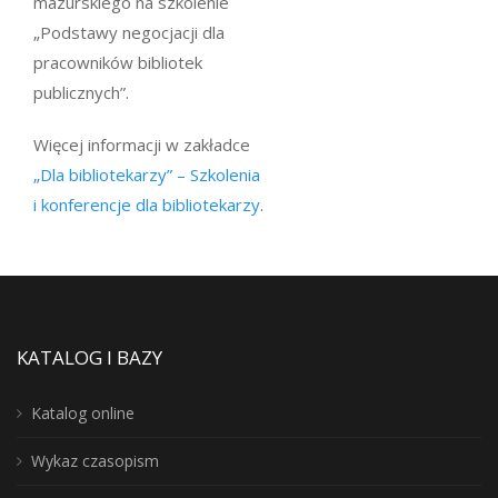
mazurskiego na szkolenie
„Podstawy negocjacji dla
pracowników bibliotek
publicznych”.
Więcej informacji w zakładce
„Dla bibliotekarzy” – Szkolenia
i konferencje dla bibliotekarzy
.
KATALOG I BAZY
Katalog online
Wykaz czasopism