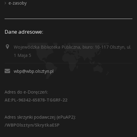
e-zasoby
Dane adresowe:
Wojewódzka Biblioteka Publiczna, biuro: 10-117 Olsztyn, ul.
1 Maja 5
wbp@wbp.olsztyn.pl
Adres do e-Doręczeń:
AE:PL-96342-65878-TGGRF-22
Adres skrzynki podawczej (ePuAP2):
/WBPOlsztyn/SkrytkaESP