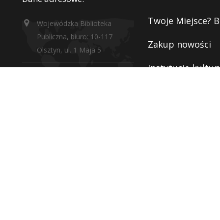
Twoje Miejsce? B
Wojewódzka Biblioteka
Publiczna, biuro: 10-117
Zakup nowości
Olsztyn, ul. 1 Maja 5
Instytucje kultur
wbp@wbp.olsztyn.pl
Deklaracja dostę
Adres do e-Doręczeń:
Polityka prywatn
AE:PL-96342-65878-TGGRF-22
RODO
Adres skrzynki podawczej
(ePuAP2):
Monitoring
/WBPOlsztyn/SkrytkaESP