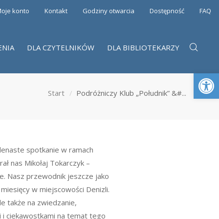
oje konto
Kontakt
Godziny otwarcia
Dostępność
FAQ
ENIA
DLA CZYTELNIKÓW
DLA BIBLIOTEKARZY
Otwórz 
Start
Podróżniczy Klub „Południk” &#...
denaste spotkanie w ramach
ał nas Mikołaj Tokarczyk –
ie. Nasz przewodnik jeszcze jako
miesięcy w miejscowości Denizli.
le także na zwiedzanie,
 i ciekawostkami na temat tego