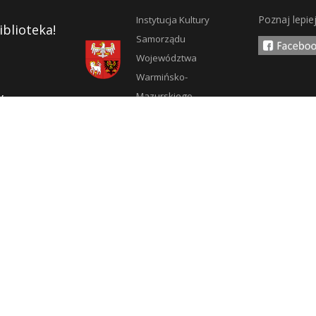
Poznaj lepie
Instytucja Kultury
iblioteka!
Samorządu
Województwa
Warmińsko-
y
Mazurskiego
pności
ości