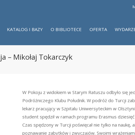
M
KATALOG I BAZY
O BIBLIOTECE
OFERTA
WYDARZ
ja – Mikołaj Tokarczyk
W Pokoju z widokiem w Starym Ratuszu odbyło się je
Podróżniczego Klubu Południk. W podróż do Turcji zabr
lekarz pracujący w Szpitalu Uniwersyteckim w Olsztyn
student spędził w ramach programu Erasmus dziesięć 
Czas spędzony w Turcji poświęcał nie tylko na naukę, a
poznawanie zabytków i zwyczajów. Swoimi wrażeniami