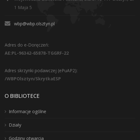
1 Maja 5
wbp@wbp.olsztyn.pl
Adres do e-Doręczeń:
AE:PL-96342-65878-TGGRF-22
Adres skrzynki podawczej (ePuAP2):
/WBPOlsztyn/SkrytkaESP
O BIBLIOTECE
Informacje ogólne
Działy
Godziny otwarcia