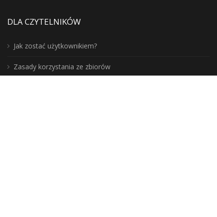
DLA CZYTELNIKÓW
Jak zostać użytkownikiem?
Zasady korzystania ze zbiorów
Moje konto
Blogosfera
Poznaj lepiej nasz region:
DLA BIBLIOTEKARZY