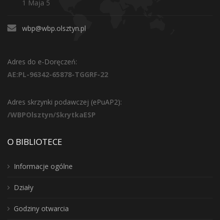
1 Maja 5
wbp@wbp.olsztyn.pl
Adres do e-Doręczeń:
AE:PL-96342-65878-TGGRF-22
Adres skrzynki podawczej (ePuAP2):
/WBPOlsztyn/SkrytkaESP
O BIBLIOTECE
Informacje ogólne
Działy
Godziny otwarcia