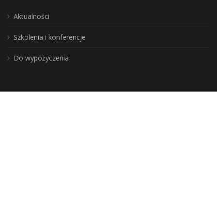
Aktualności
Szkolenia i konferencje
Do wypożyczenia
Wojewódzka Biblioteka Publiczna, biuro: 10-117 Olsztyn, ul. 1 Maja 5