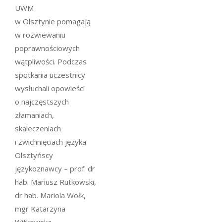
UWM
w Olsztynie pomagają
w rozwiewaniu
poprawnościowych
wątpliwości. Podczas
spotkania uczestnicy
wysłuchali opowieści
o najczęstszych
złamaniach,
skaleczeniach
i zwichnięciach języka.
Olsztyńscy
językoznawcy – prof. dr
hab. Mariusz Rutkowski,
dr hab. Mariola Wołk,
mgr Katarzyna
Witkowska –