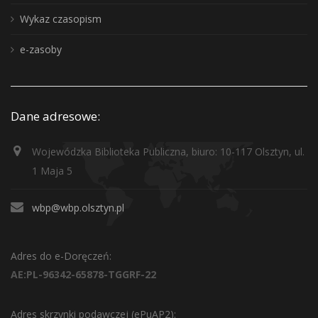
Wykaz czasopism
e-zasoby
Dane adresowe:
Wojewódzka Biblioteka Publiczna, biuro: 10-117 Olsztyn, ul.
1 Maja 5
wbp@wbp.olsztyn.pl
Adres do e-Doręczeń:
AE:PL-96342-65878-TGGRF-22
Adres skrzynki podawczej (ePuAP2):