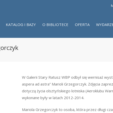
M
KATALOG I BAZY
O BIBLIOTECE
OFERTA
WYDARZ
gorczyk
W Galerii Stary Ratusz WBP odbył się wernisaż wyst
aspera ad astra” Marioli Grzegorczyk. Zdjęcia zapr
dotyczą życia olsztyńskiego lotniska (Aeroklubu Wa
wykonane były w latach 2012-2014.
Mariola Grzegorczyk to osoba, która przez długi cz