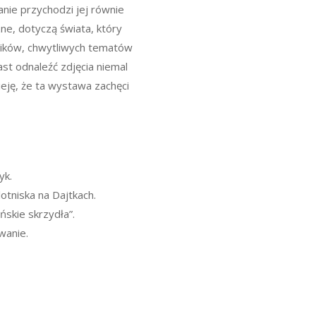
nie przychodzi jej równie
zne, dotyczą świata, który
trików, chwytliwych tematów
st odnaleźć zdjęcia niemal
eję, że ta wystawa zachęci
yk.
otniska na Dajtkach.
ńskie skrzydła”.
wanie.