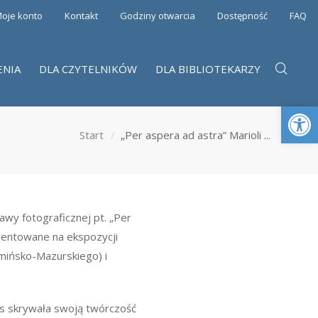
oje konto
Kontakt
Godziny otwarcia
Dostępność
FAQ
ENIA
DLA CZYTELNIKÓW
DLA BIBLIOTEKARZY
Otwórz 
Start
„Per aspera ad astra” Marioli ...
awy fotograficznej pt. „Per
ezentowane na ekspozycji
rmińsko-Mazurskiego) i
as skrywała swoją twórczość