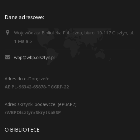
Dane adresowe:
Wojewódzka Biblioteka Publiczna, biuro: 10-117 Olsztyn, ul.
1 Maja 5
wbp@wbp.olsztyn.pl
Adres do e-Doręczeń:
AE:PL-96342-65878-TGGRF-22
Adres skrzynki podawczej (ePuAP2):
/WBPOlsztyn/SkrytkaESP
O BIBLIOTECE