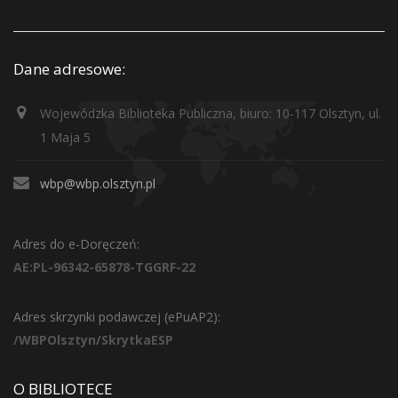
Dane adresowe:
Wojewódzka Biblioteka Publiczna, biuro: 10-117 Olsztyn, ul.
1 Maja 5
wbp@wbp.olsztyn.pl
Adres do e-Doręczeń:
AE:PL-96342-65878-TGGRF-22
Adres skrzynki podawczej (ePuAP2):
/WBPOlsztyn/SkrytkaESP
O BIBLIOTECE