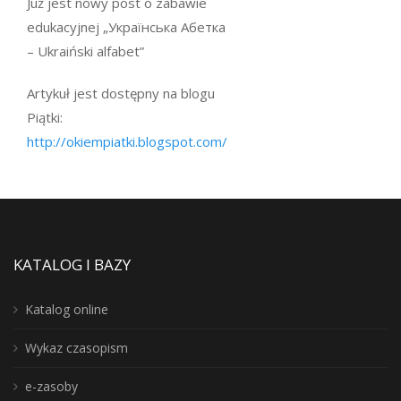
Już jest nowy post o zabawie
edukacyjnej „Українська Абетка
– Ukraiński alfabet”
Artykuł jest dostępny na blogu
Piątki:
http://okiempiatki.blogspot.com/
KATALOG I BAZY
Katalog online
Wykaz czasopism
e-zasoby