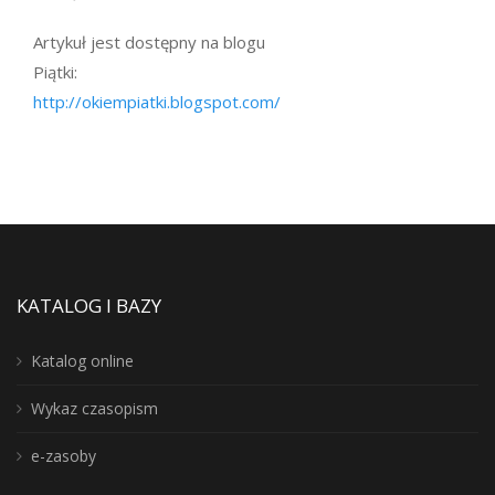
Artykuł jest dostępny na blogu
Piątki:
http://okiempiatki.blogspot.com/
KATALOG I BAZY
Katalog online
Wykaz czasopism
e-zasoby