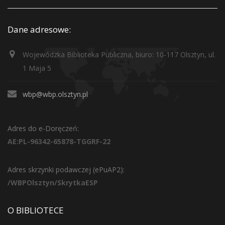
Dane adresowe:
Wojewódzka Biblioteka Publiczna, biuro: 10-117 Olsztyn, ul.
1 Maja 5
wbp@wbp.olsztyn.pl
Adres do e-Doręczeń:
AE:PL-96342-65878-TGGRF-22
Adres skrzynki podawczej (ePuAP2):
/WBPOlsztyn/SkrytkaESP
O BIBLIOTECE