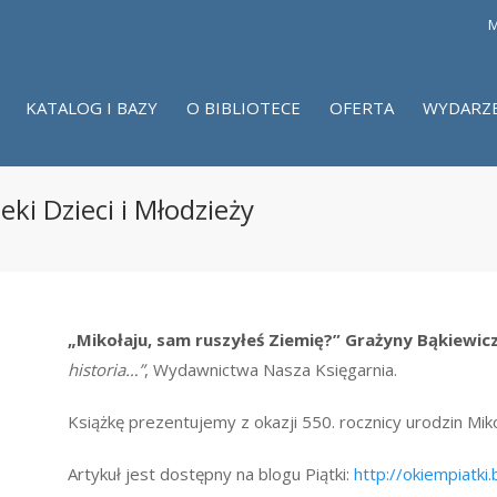
M
KATALOG I BAZY
O BIBLIOTECE
OFERTA
WYDARZ
eki Dzieci i Młodzieży
„Mikołaju, sam ruszyłeś Ziemię?” Grażyny Bąkiewic
historia…”
, Wydawnictwa Nasza Księgarnia.
Książkę prezentujemy z okazji 550. rocznicy urodzin Mik
Artykuł jest dostępny na blogu Piątki:
http://okiempiatki