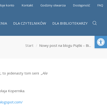
oje konto
Kontakt
Godziny otwarcia
Dostępność
FAQ
ENIA
DLA CZYTELNIKÓW
DLA BIBLIOTEKARZY
Otwórz 
Start
Nowy post na blogu Piątki – Bi...
z
, to jedenasty tom serii
„Ale
ołaja Kopernika.
.blogspot.com/