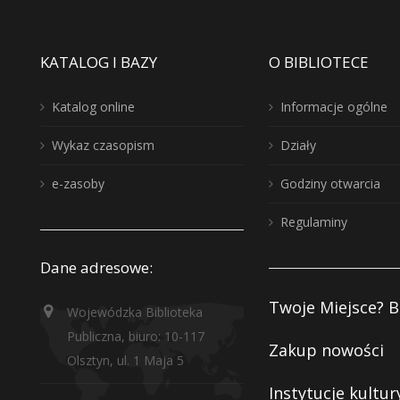
KATALOG I BAZY
O BIBLIOTECE
Katalog online
Informacje ogólne
Wykaz czasopism
Działy
e-zasoby
Godziny otwarcia
Regulaminy
Dane adresowe:
Twoje Miejsce? B
Wojewódzka Biblioteka
Publiczna, biuro: 10-117
Zakup nowości
Olsztyn, ul. 1 Maja 5
Instytucje kultur