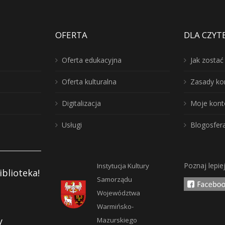
OFERTA
DLA CZYT
Oferta edukacyjna
Jak zosta
Oferta kulturalna
Zasady ko
Digitalizacja
Moje kont
Usługi
Blogosfer
Poznaj lepie
Instytucja Kultury
iblioteka!
Samorządu
Województwa
Warmińsko-
y
Mazurskiego