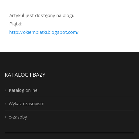
Artykuł jest dostępny na blogu
Piątki:
http://okiempiatki.blogspot.com/
KATALOG I BAZY
Katalog online
Wykaz czasopism
e-zasoby