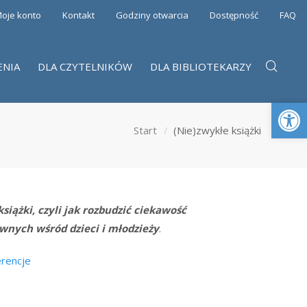
oje konto
Kontakt
Godziny otwarcia
Dostępność
FAQ
ENIA
DLA CZYTELNIKÓW
DLA BIBLIOTEKARZY
Otwórz 
Start
(Nie)zwykłe książki
siążki, czyli jak rozbudzić ciekawość
wnych wśród dzieci i młodzieży
.
erencje