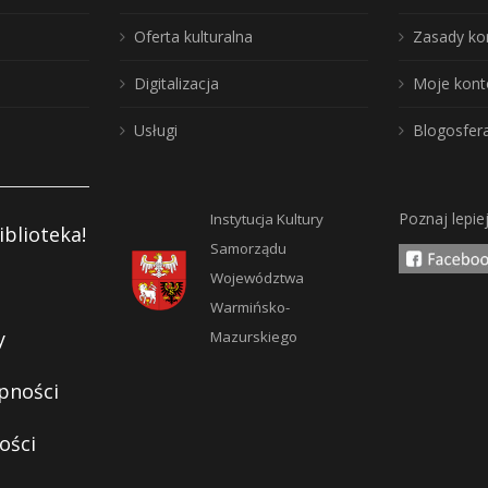
Oferta kulturalna
Zasady ko
Digitalizacja
Moje kont
Usługi
Blogosfer
Poznaj lepie
Instytucja Kultury
iblioteka!
Samorządu
Województwa
Warmińsko-
y
Mazurskiego
pności
ości