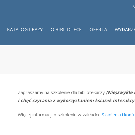
M
KATALOG I BAZY
O BIBLIOTECE
OFERTA
WYDARZ
Zapraszamy na szkolenie dla bibliotekarzy
(Nie)zwykłe k
i chęć czytania z wykorzystaniem książek interakty
Więcej informacji o szkoleniu w zakładce
Szkolenia i konf