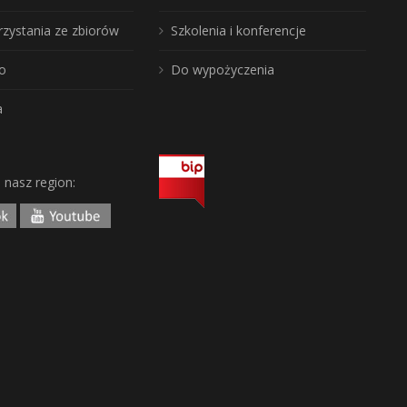
rzystania ze zbiorów
Szkolenia i konferencje
o
Do wypożyczenia
a
j nasz region: