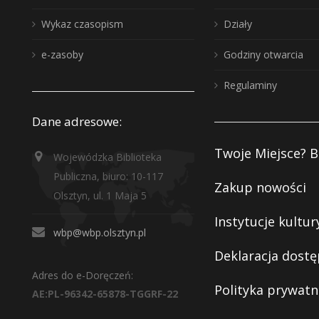
Wykaz czasopism
Działy
e-zasoby
Godziny otwarcia
Regulaminy
Dane adresowe:
Twoje Miejsce? B
Wojewódzka Biblioteka
Publiczna, biuro: 10-117
Zakup nowości
Olsztyn, ul. 1 Maja 5
Instytucje kultur
wbp@wbp.olsztyn.pl
Deklaracja dostę
Adres do e-Doręczeń:
Polityka prywatn
AE:PL-96342-65878-TGGRF-22