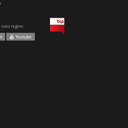
a
j nasz region: