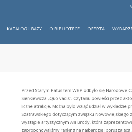
M
KATALOG I BAZY
O BIBLIOTECE
OFERTA
WYDARZ
Przed Starym Ratuszem WBP odbyło się Narodowe Cz
Sienkiewicza „Quo vadis”. Czytaniu powieści przez ak
liczne atrakcje. Można było wziąć udział w wykładzie 
Szatrawskiego dotyczącym związku Nowowiejskiego z 
występie artystycznym Ani Brody, która zaprezento
zaproponowaliśmy ranking na najbardziej poruszającą s