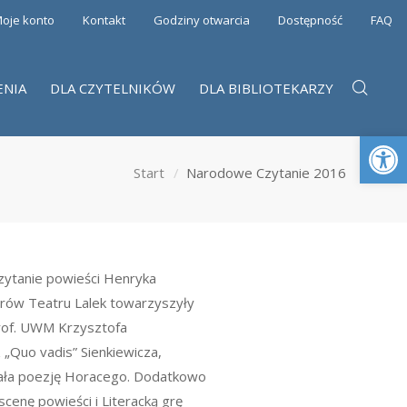
oje konto
Kontakt
Godziny otwarcia
Dostępność
FAQ
ENIA
DLA CZYTELNIKÓW
DLA BIBLIOTEKARZY
Otwórz 
Start
Narodowe Czytanie 2016
ytanie powieści Henryka
torów Teatru Lalek towarzyszyły
prof. UWM Krzysztofa
„Quo vadis” Sienkiewicza,
wała poezję Horacego. Dodatkowo
cenę powieści i Literacką grę