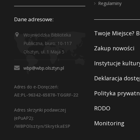
Regulaminy
Dane adresowe:
Twoje Miejsce? B
Wojewódzka Biblioteka
Publiczna, biuro: 10-117
Zakup nowości
Olsztyn, ul. 1 Maja 5
Instytucje kultur
wbp@wbp.olsztyn.pl
Deklaracja dostę
Adres do e-Doręczeń:
Polityka prywatn
AE:PL-96342-65878-TGGRF-22
RODO
Adres skrzynki podawczej
(ePuAP2):
Monitoring
/WBPOlsztyn/SkrytkaESP