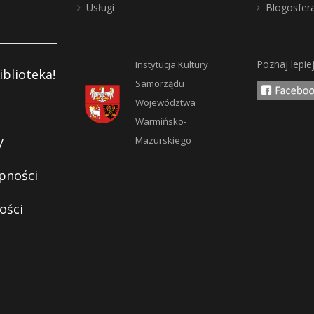
Usługi
Blogosfer
Poznaj lepie
Instytucja Kultury
iblioteka!
Samorządu
Województwa
Warmińsko-
y
Mazurskiego
pności
ości