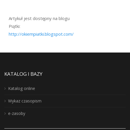
Artykuł jest dostępny na blogu
Piątki:
http://okiempiatki.blogspot.com/
KATALOG I BAZY
Katalog online
Wykaz czasopism
e-zasoby