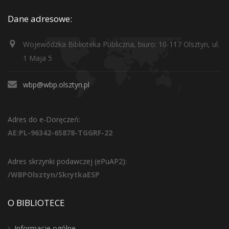
Dane adresowe:
Wojewódzka Biblioteka Publiczna, biuro: 10-117 Olsztyn, ul.
1 Maja 5
wbp@wbp.olsztyn.pl
Adres do e-Doręczeń:
AE:PL-96342-65878-TGGRF-22
Adres skrzynki podawczej (ePuAP2):
/WBPOlsztyn/SkrytkaESP
O BIBLIOTECE
Informacje ogólne