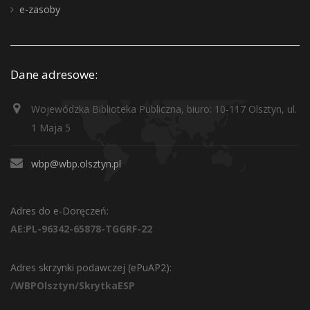
e-zasoby
Dane adresowe:
Wojewódzka Biblioteka Publiczna, biuro: 10-117 Olsztyn, ul.
1 Maja 5
wbp@wbp.olsztyn.pl
Adres do e-Doręczeń:
AE:PL-96342-65878-TGGRF-22
Adres skrzynki podawczej (ePuAP2):
/WBPOlsztyn/SkrytkaESP