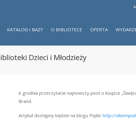
M
KATALOG I BAZY
O BIBLIOTECE
OFERTA
WYDARZ
blioteki Dzieci i Młodzieży
6 grudnia przeczytacie najnowszy post o książce „Święta 
Brand.
Artykuł dostępny będzie na blogu Piątki:
http://okiempiat