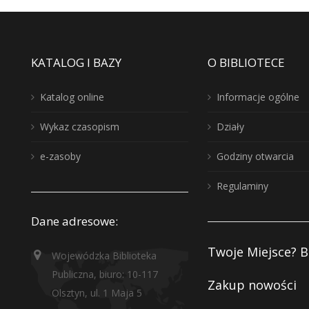
KATALOG I BAZY
O BIBLIOTECE
Katalog online
Informacje ogólne
Wykaz czasopism
Działy
e-zasoby
Godziny otwarcia
Regulaminy
Dane adresowe:
Twoje Miejsce? B
Wojewódzka Biblioteka
Publiczna, biuro: 10-117
Zakup nowości
Olsztyn, ul. 1 Maja 5