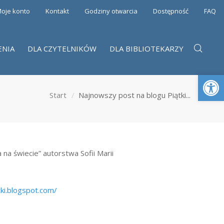
oje konto
Kontakt
Godziny otwarcia
Dostępność
FAQ
ENIA
DLA CZYTELNIKÓW
DLA BIBLIOTEKARZY
Otwórz 
Start
Najnowszy post na blogu Piątki...
na świecie” autorstwa Sofii Marii
ki.blogspot.com/