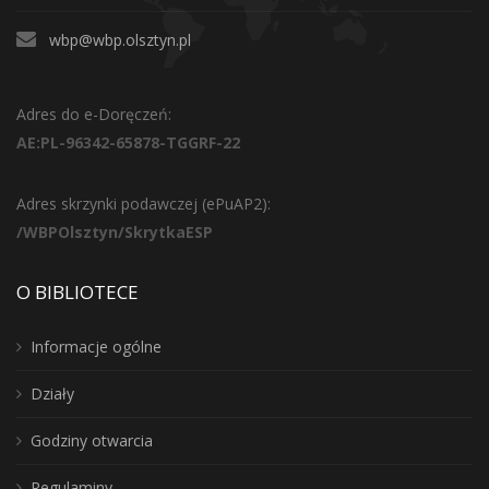
wbp@wbp.olsztyn.pl
Adres do e-Doręczeń:
AE:PL-96342-65878-TGGRF-22
Adres skrzynki podawczej (ePuAP2):
/WBPOlsztyn/SkrytkaESP
O BIBLIOTECE
Informacje ogólne
Działy
Godziny otwarcia
Regulaminy