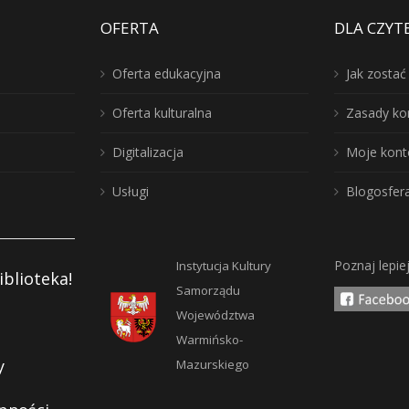
OFERTA
DLA CZYT
Oferta edukacyjna
Jak zosta
Oferta kulturalna
Zasady ko
Digitalizacja
Moje kont
Usługi
Blogosfer
Poznaj lepie
Instytucja Kultury
iblioteka!
Samorządu
Województwa
Warmińsko-
y
Mazurskiego