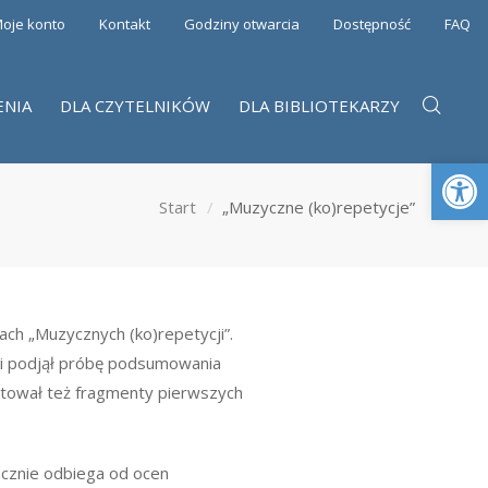
oje konto
Kontakt
Godziny otwarcia
Dostępność
FAQ
ENIA
DLA CZYTELNIKÓW
DLA BIBLIOTEKARZY
Otwórz 
Start
„Muzyczne (ko)repetycje”
ch „Muzycznych (ko)repetycji”.
i podjął próbę podsumowania
ntował też fragmenty pierwszych
acznie odbiega od ocen