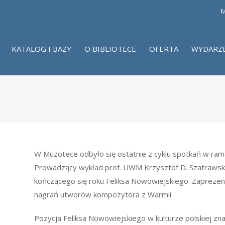
M
KATALOG I BAZY
O BIBLIOTECE
OFERTA
WYDARZ
W Muzotece odbyło się ostatnie z cyklu spotkań w rama
Prowadzący wykład prof. UWM Krzysztof D. Szatrawsk
kończącego się roku Feliksa Nowowiejskiego. Zapreze
nagrań utworów kompozytora z Warmii.
Pozycja Feliksa Nowowiejskiego w kulturze polskiej zn