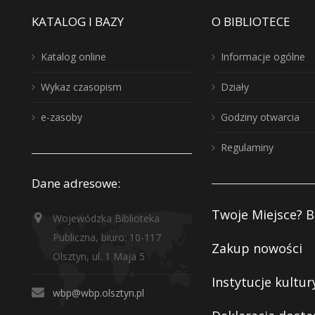
KATALOG I BAZY
O BIBLIOTECE
Katalog online
Informacje ogólne
Wykaz czasopism
Działy
e-zasoby
Godziny otwarcia
Regulaminy
Dane adresowe:
Twoje Miejsce? B
Wojewódzka Biblioteka
Publiczna, biuro: 10-117
Zakup nowości
Olsztyn, ul. 1 Maja 5
Instytucje kultur
wbp@wbp.olsztyn.pl