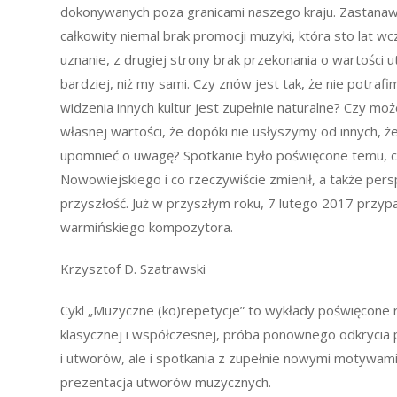
dokonywanych poza granicami naszego kraju. Zastanawia
całkowity niemal brak promocji muzyki, która sto lat 
uznanie, z drugiej strony brak przekonania o wartości u
bardziej, niż my sami. Czy znów jest tak, że nie potraf
widzenia innych kultur jest zupełnie naturalne? Czy mo
własnej wartości, że dopóki nie usłyszymy od innych, że
upomnieć o uwagę? Spotkanie było poświęcone temu, co
Nowowiejskiego i co rzeczywiście zmienił, a także per
przyszłość. Już w przyszłym roku, 7 lutego 2017 przyp
warmińskiego kompozytora.
Krzysztof D. Szatrawski
Cykl „Muzyczne (ko)repetycje” to wykłady poświęcone
klasycznej i współczesnej, próba ponownego odkrycia
i utworów, ale i spotkania z zupełnie nowymi motywa
prezentacja utworów muzycznych.