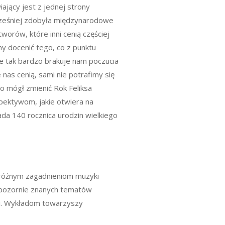
jący jest z jednej strony
wcześniej zdobyła międzynarodowe
tworów, które inni cenią częściej
imy docenić tego, co z punktu
że tak bardzo brakuje nam poczucia
 nas cenią, sami nie potrafimy się
 mógł zmienić Rok Feliksa
spektywom, jakie otwiera na
ada 140 rocznica urodzin wielkiego
 różnym zagadnieniom muzyki
 pozornie znanych tematów
mi. Wykładom towarzyszy