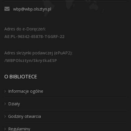
wbp@wbp.olsztyn.pl
Adres do e-Doręczeń:
AE:PL-96342-65878-TGGRF-22
Adres skrzynki podawczej (ePuAP2):
/WBPOlsztyn/SkrytkaESP
O BIBLIOTECE
Informacje ogólne
Działy
Godziny otwarcia
Regulaminy