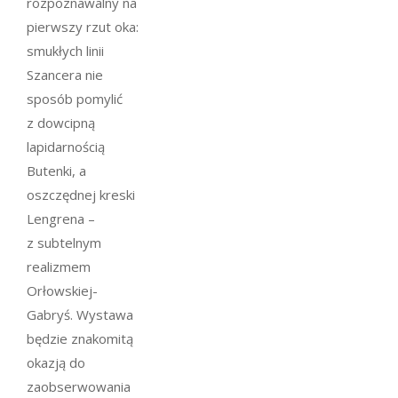
rozpoznawalny na
pierwszy rzut oka:
smukłych linii
Szancera nie
sposób pomylić
z dowcipną
lapidarnością
Butenki, a
oszczędnej kreski
Lengrena –
z subtelnym
realizmem
Orłowskiej-
Gabryś. Wystawa
będzie znakomitą
okazją do
zaobserwowania