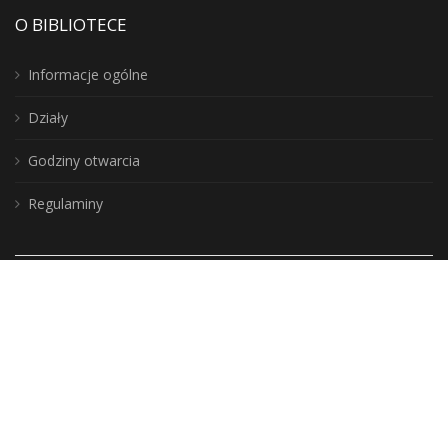
O BIBLIOTECE
Informacje ogólne
Działy
Godziny otwarcia
Regulaminy
Twoje Miejsce? Biblioteka!
Zakup nowości
Instytucje kultury
Deklaracja dostępności