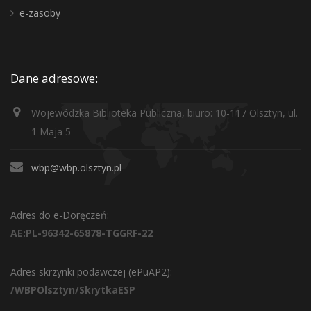
e-zasoby
Dane adresowe:
Wojewódzka Biblioteka Publiczna, biuro: 10-117 Olsztyn, ul.
1 Maja 5
wbp@wbp.olsztyn.pl
Adres do e-Doręczeń:
AE:PL-96342-65878-TGGRF-22
Adres skrzynki podawczej (ePuAP2):
/WBPOlsztyn/SkrytkaESP