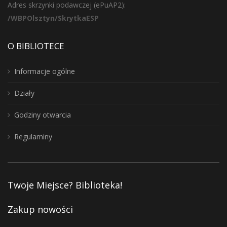
Adres skrzynki podawczej (ePuAP2):
/WBPOlsztyn/SkrytkaESP
O BIBLIOTECE
Informacje ogólne
Działy
Godziny otwarcia
Regulaminy
Twoje Miejsce? Biblioteka!
Zakup nowości