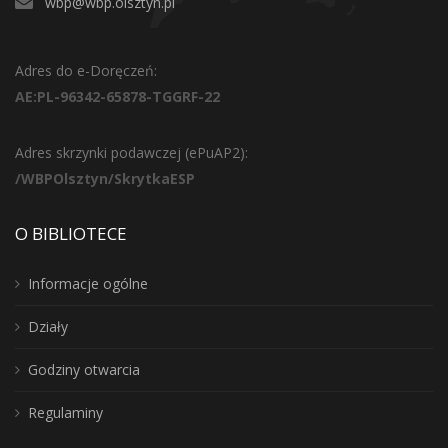
wbp@wbp.olsztyn.pl
Adres do e-Doręczeń:
AE:PL-96342-65878-TGGRF-22
Adres skrzynki podawczej (ePuAP2):
/WBPOlsztyn/SkrytkaESP
O BIBLIOTECE
Informacje ogólne
Działy
Godziny otwarcia
Regulaminy