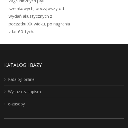
zagranicznych płyt
szelakowych, począwszy od
wydań akustycznych z
początku XX wieku, po nagrania
z lat 60-tych.
KATALOG I BAZY
Katalog online
Wykaz czasopism
e-zasoby