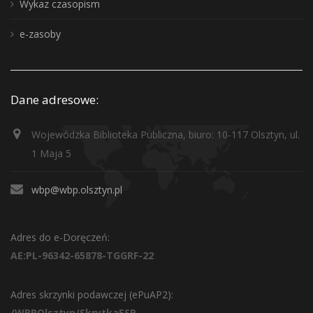
Wykaz czasopism
e-zasoby
Dane adresowe:
Wojewódzka Biblioteka Publiczna, biuro: 10-117 Olsztyn, ul.
1 Maja 5
wbp@wbp.olsztyn.pl
Adres do e-Doręczeń:
AE:PL-96342-65878-TGGRF-22
Adres skrzynki podawczej (ePuAP2):
/WBPOlsztyn/SkrytkaESP