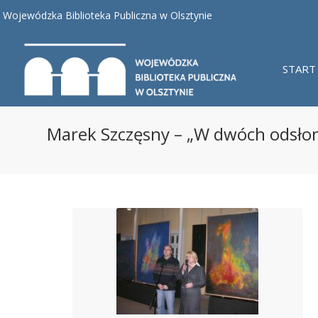
Wojewódzka Biblioteka Publiczna w Olsztynie
START
Marek Szczęsny – „W dwóch odsłona