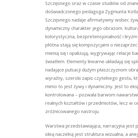
Szczęsnego oraz w czasie studiów od znane
doświadczonego pedagoga Zygmunta Kotlar
Szczęsnego nadaje afirmatywny wobec żywi
dynamiczny charakter jego obrazom. Kultur
kolorystyczna, bezpretensjonalność i liryzm 
płótna stają się kompozycjami o niezaprze
mienią się i opalizują, wygrywając relacje b
światłem. Elementy linearne układają się s
nadające pulsacji dużym płaszczyznom obr
wyraźny, szeroki zapis czytelnego gestu, k
mimo to jest żywy i dynamiczny. Jest to ek
kontrolowana – pozwala barwom nawarstwiać 
realnych kształtów i przedmiotów, lecz w ce
zróżnicowanego nastroju.
Warstwa przedstawiająca, narracyjna jest
ideą naczelną jest struktura wizualna, a ane