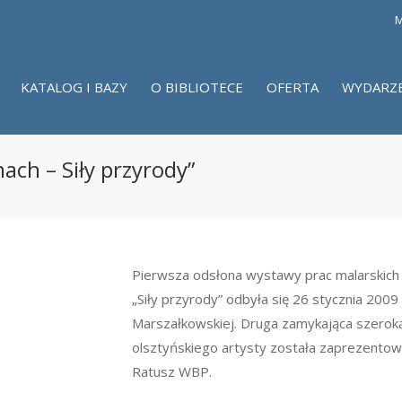
M
KATALOG I BAZY
O BIBLIOTECE
OFERTA
WYDARZ
ch – Siły przyrody”
Pierwsza odsłona wystawy prac malarskich 
„Siły przyrody” odbyła się 26 stycznia 2009 r
Marszałkowskiej. Druga zamykająca szeroką
olsztyńskiego artysty została zaprezentowa
Ratusz WBP.