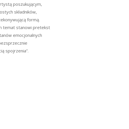
artystą poszukującym,
rostych składników,
rzekonywującą formą.
m temat stanowi pretekst
stanów emocjonalnych
 bezsprzecznie
ią spojrzenia”.