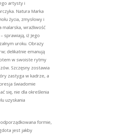
go artysty i
czyka. Natura Marka
ołu życia, zmysłowy i
a malarska, wrażliwość
– sprawiają, iż Jego
czalnym uroku. Obrazy
arw; delikatnie emanują
plotem w swoiste rytmy
azów. Szczęsny zostawia
tóry zastyga w kadrze, a
spresja świadomie
się, nie dla określenia
lu uzyskania
 podporządkowana formie,
gdota jest jakby