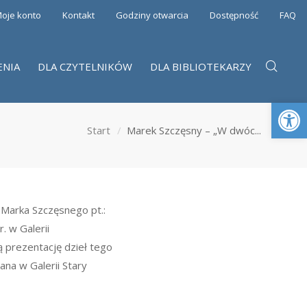
oje konto
Kontakt
Godziny otwarcia
Dostępność
FAQ
ENIA
DLA CZYTELNIKÓW
DLA BIBLIOTEKARZY
Otwórz 
Start
Marek Szczęsny – „W dwóc...
Marka Szczęsnego pt.:
. w Galerii
 prezentację dzieł tego
na w Galerii Stary