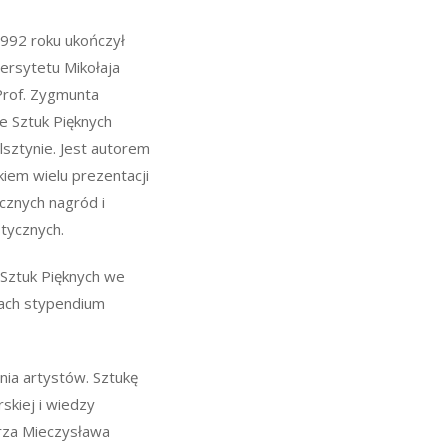
992 roku ukończył
ersytetu Mikołaja
Prof. Zygmunta
e Sztuk Pięknych
ztynie. Jest autorem
kiem wielu prezentacji
icznych nagród i
tycznych.
Sztuk Pięknych we
mach stypendium
ia artystów. Sztukę
skiej i wiedzy
rza Mieczysława