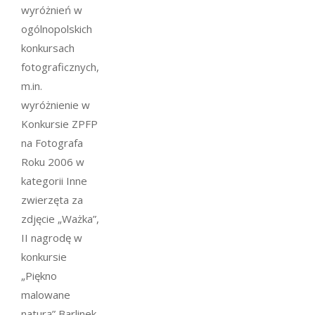
wyróżnień w
ogólnopolskich
konkursach
fotograficznych,
m.in.
wyróżnienie w
Konkursie ZPFP
na Fotografa
Roku 2006 w
kategorii Inne
zwierzęta za
zdjęcie „Ważka”,
II nagrodę w
konkursie
„Piękno
malowane
naturą” Barlinek