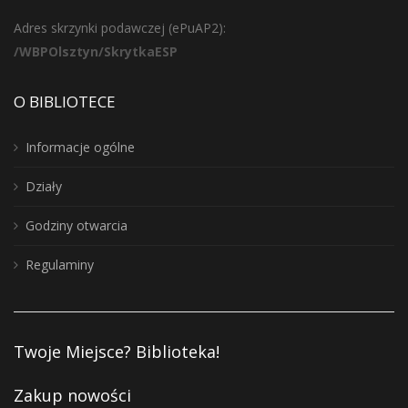
Adres skrzynki podawczej (ePuAP2):
/WBPOlsztyn/SkrytkaESP
O BIBLIOTECE
Informacje ogólne
Działy
Godziny otwarcia
Regulaminy
Twoje Miejsce? Biblioteka!
Zakup nowości