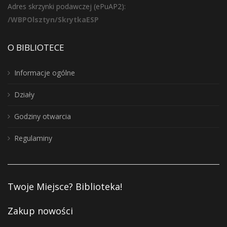
Adres skrzynki podawczej (ePuAP2):
/WBPOlsztyn/SkrytkaESP
O BIBLIOTECE
Informacje ogólne
Działy
Godziny otwarcia
Regulaminy
Twoje Miejsce? Biblioteka!
Zakup nowości