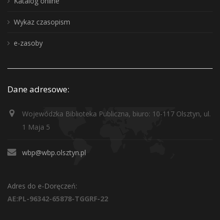
Katalog online
Wykaz czasopism
e-zasoby
Dane adresowe:
Wojewódzka Biblioteka Publiczna, biuro: 10-117 Olsztyn, ul.
1 Maja 5
wbp@wbp.olsztyn.pl
Adres do e-Doręczeń:
AE:PL-96342-65878-TGGRF-22