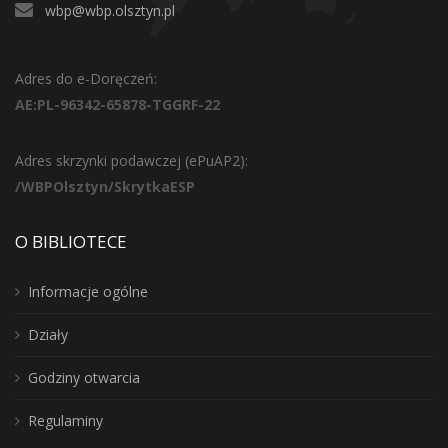
wbp@wbp.olsztyn.pl
Adres do e-Doręczeń:
AE:PL-96342-65878-TGGRF-22
Adres skrzynki podawczej (ePuAP2):
/WBPOlsztyn/SkrytkaESP
O BIBLIOTECE
Informacje ogólne
Działy
Godziny otwarcia
Regulaminy