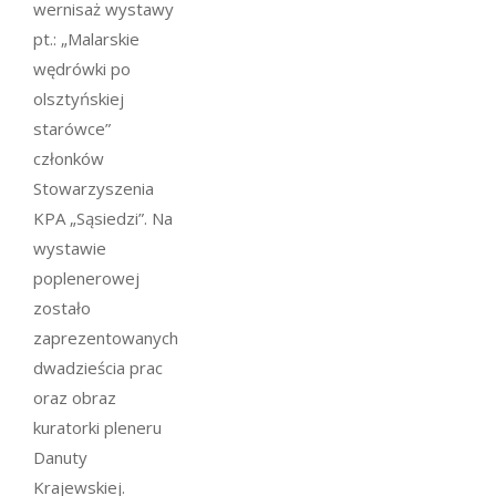
wernisaż wystawy
pt.: „Malarskie
wędrówki po
olsztyńskiej
starówce”
członków
Stowarzyszenia
KPA „Sąsiedzi”. Na
wystawie
poplenerowej
zostało
zaprezentowanych
dwadzieścia prac
oraz obraz
kuratorki pleneru
Danuty
Krajewskiej.