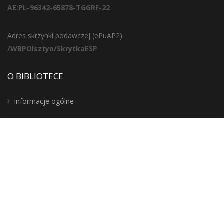
AE:PL-96342-65878-TGGRF-22
Adres skrzynki podawczej (ePuAP2):
/WBPOlsztyn/SkrytkaESP
O BIBLIOTECE
Informacje ogólne
Działy
Godziny otwarcia
Regulaminy
Twoje Miejsce? Biblioteka!