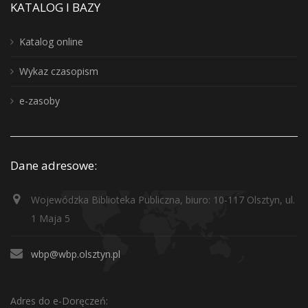
KATALOG I BAZY
Katalog online
Wykaz czasopism
e-zasoby
Dane adresowe:
Wojewódzka Biblioteka Publiczna, biuro: 10-117 Olsztyn, ul.
1 Maja 5
wbp@wbp.olsztyn.pl
Adres do e-Doręczeń: